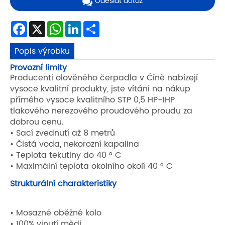
Odeslat dotaz
Facebook
X
WhatsApp
LinkedIn
Share
Popis výrobku
Provozní limity
Producenti olověného čerpadla v Číně nabízejí
vysoce kvalitní produkty, jste vítáni na nákup
přímého vysoce kvalitního STP 0,5 HP-1HP
tlakového nerezového proudového proudu za
dobrou cenu.
• Sací zvednutí až 8 metrů
• Čistá voda, nekorozní kapalina
• Teplota tekutiny do 40 ° C
• Maximální teplota okolního okolí 40 ° C
Strukturální charakteristiky
• Mosazné oběžné kolo
• 100% vinutí mědi