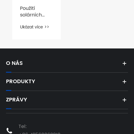
Použití
solárních
vodních
Ukázat více >>
čerpadel:
Zemědělství,
chov dobytka
a domácí
použití
O NÁS
PRODUKTY
ZPRÁVY
Tel:
