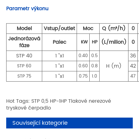
Parametr výkonu
Model
Vstup/outlet
Moc
Q (m³/h)
0
Jednorázová
Palec
(L/milion)
0
KW
HP
fáze
STP 40
1 "x1
36
0.40
0.5
1 "x1
H (m)
42
STP 60
0.60
0.8
1 "x1
STP 75
0.75
1.0
47
Hot Tags: STP 0,5 HP-1HP Tlakové nerezové
tryskové čerpadlo
Související kategorie