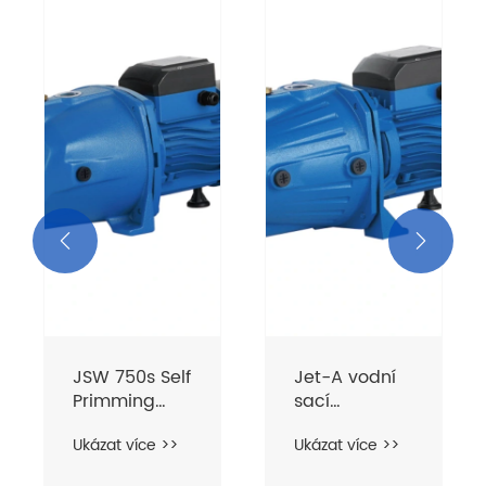


JSW 750s Self
Jet-A vodní
Primming
sací
Water Pump
čerpadlo pro
Ukázat více >>
Ukázat více >>
dobře