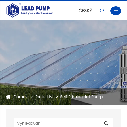
ČESKÝ


Domov
Produkty
Self Priming Jet Pump