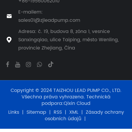
+86-19560062010
E-mailem:

sales01@zjleadpump.com
Adresa: č. 19, budova 8, zóna 1, vesnice
Sanxingqiao, ulice Taiping, město Wenling,

provincie Zhejiang, Čína
Copyright © 2024 TAIZHOU LEAD PUMP CO., LTD.
Všechna práva vyhrazena. Technická
podpora:
Qixin Cloud
Links
|
Sitemap
|
RSS
|
XML
|
Zásady ochrany
osobních údajů
|