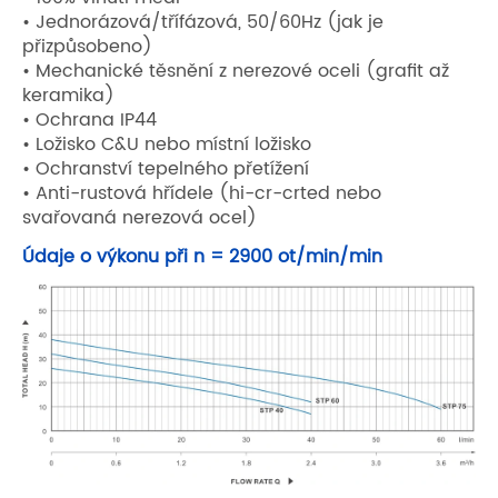
• Jednorázová/třífázová, 50/60Hz (jak je
přizpůsobeno)
• Mechanické těsnění z nerezové oceli (grafit až
keramika)
• Ochrana IP44
• Ložisko C&U nebo místní ložisko
• Ochranství tepelného přetížení
• Anti-rustová hřídele (hi-cr-crted nebo
svařovaná nerezová ocel)
Údaje o výkonu při n = 2900 ot/min/min