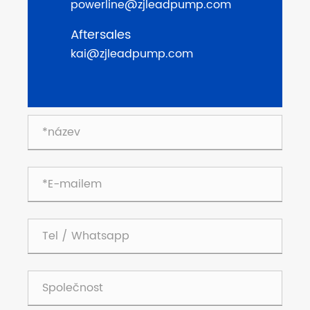
powerline@zjleadpump.com
Aftersales
kai@zjleadpump.com