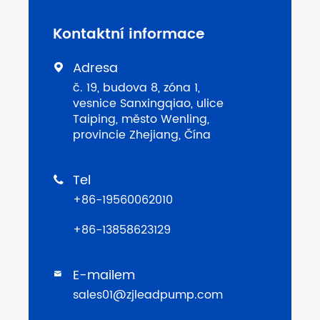
Kontaktní informace
Adresa

č. 19, budova 8, zóna 1,
vesnice Sanxingqiao, ulice
Taiping, město Wenling,
provincie Zhejiang, Čína
Tel

+86-19560062010
+86-13858623129
E-mailem

sales01@zjleadpump.com