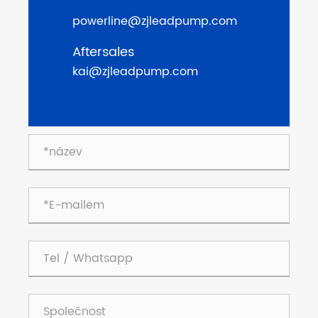
powerline@zjleadpump.com
Aftersales
kai@zjleadpump.com