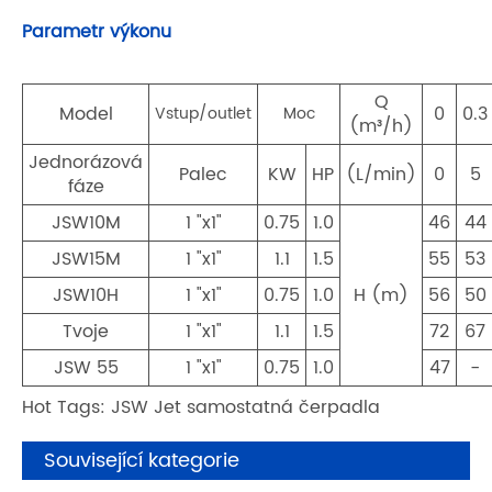
Parametr výkonu
Q
Model
0
0.3
Vstup/outlet
Moc
(m³/h)
Jednorázová
Palec
KW
HP
(L/min)
0
5
fáze
JSW10M
1 "x1"
0.75
1.0
46
44
JSW15M
1 "x1"
1.1
1.5
55
53
JSW10H
1 "x1"
0.75
1.0
H (m)
56
50
Tvoje
1 "x1"
1.1
1.5
72
67
JSW 55
1 "x1"
0.75
1.0
47
-
Hot Tags: JSW Jet samostatná čerpadla
Související kategorie