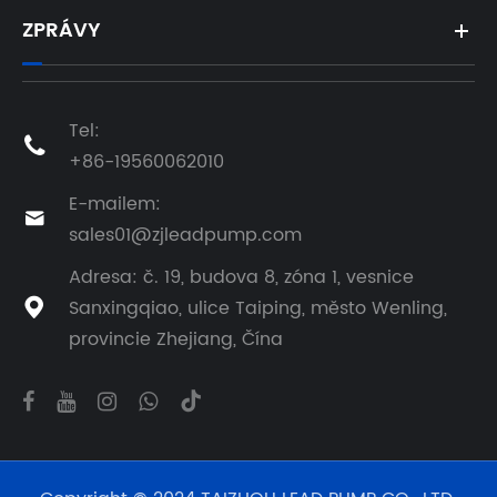
ZPRÁVY
Tel:

+86-19560062010
E-mailem:

sales01@zjleadpump.com
Adresa: č. 19, budova 8, zóna 1, vesnice
Sanxingqiao, ulice Taiping, město Wenling,

provincie Zhejiang, Čína