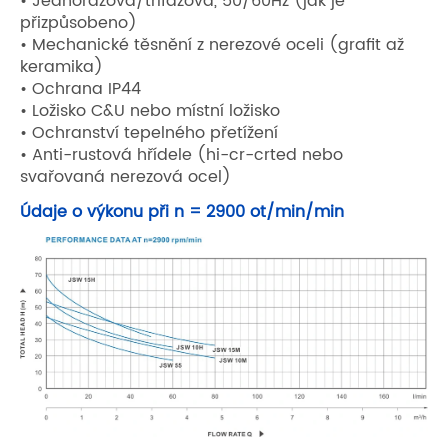
• Jednorázová/třífázová, 50/60Hz (jak je
přizpůsobeno)
• Mechanické těsnění z nerezové oceli (grafit až
keramika)
• Ochrana IP44
• Ložisko C&U nebo místní ložisko
• Ochranství tepelného přetížení
• Anti-rustová hřídele (hi-cr-crted nebo
svařovaná nerezová ocel)
Údaje o výkonu při n = 2900 ot/min/min