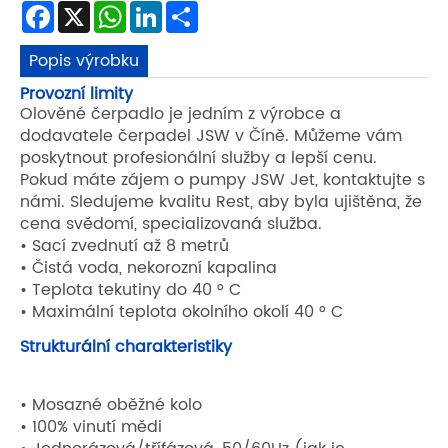
Facebook
X
WhatsApp
LinkedIn
Share
Popis výrobku
Provozní limity
Olověné čerpadlo je jedním z výrobce a
dodavatele čerpadel JSW v Číně. Můžeme vám
poskytnout profesionální služby a lepší cenu.
Pokud máte zájem o pumpy JSW Jet, kontaktujte s
námi. Sledujeme kvalitu Rest, aby byla ujištěna, že
cena svědomí, specializovaná služba.
• Sací zvednutí až 8 metrů
• Čistá voda, nekorozní kapalina
• Teplota tekutiny do 40 ° C
• Maximální teplota okolního okolí 40 ° C
Strukturální charakteristiky
• Mosazné oběžné kolo
• 100% vinutí mědi