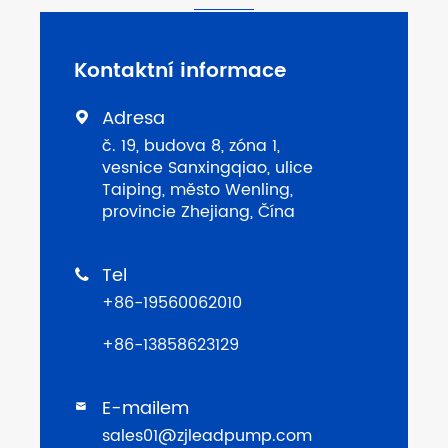
Kontaktní informace
Adresa

č. 19, budova 8, zóna 1,
vesnice Sanxingqiao, ulice
Taiping, město Wenling,
provincie Zhejiang, Čína
Tel

+86-19560062010
+86-13858623129
E-mailem

sales01@zjleadpump.com