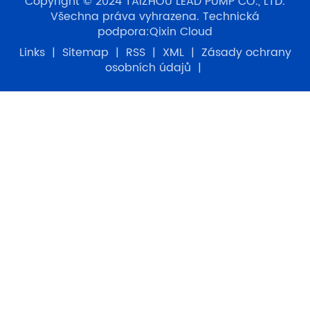
Copyright © 2024 TAIZHOU LEAD PUMP CO., LTD.
Všechna práva vyhrazena. Technická
podpora:
Qixin Cloud
Links
|
Sitemap
|
RSS
|
XML
|
Zásady ochrany
osobních údajů
|