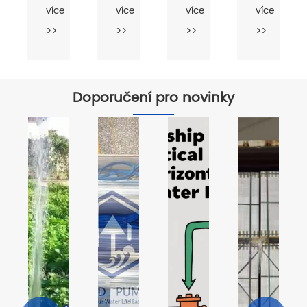
riming
Water
čerpadlo
samoobslužné
sama
íce
více
více
více
více
Water
Pump
pro
povrchové
Primm
>
>>
>>
>>
>>
Pump
dobře
čerpadlo
Pump
Doporučení pro novinky