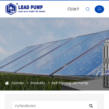
ČESKÝ


Domov
Produkty
Self Priming Jet Pump