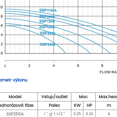
ametr výkonu
Model
Vstup/outlet
Moc
Max.hea
ednorázová fáze
Palec
KW
HP
m
SSP250A
1 ", g" 1-1/2 "
0.25
0.33
6