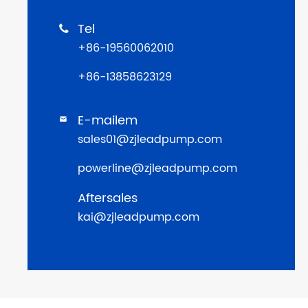
Tel

+86-19560062010
+86-13858623129
E-mailem

sales01@zjleadpump.com
powerline@zjleadpump.com
Aftersales
kai@zjleadpump.com