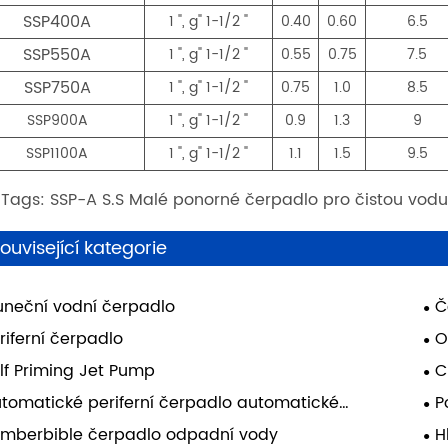
SSP400A
1 ", g" 1-1/2 "
0.40
0.60
6.5
SSP550A
1 ", g" 1-1/2 "
0.55
0.75
7.5
SSP750A
1 ", g" 1-1/2 "
0.75
1.0
8.5
SSP900A
1 ", g" 1-1/2 "
0.9
1.3
9
SSP1100A
1 ", g" 1-1/2 "
1.1
1.5
9.5
 Tags: SSP-A S.S Malé ponorné čerpadlo pro čistou vod
ouvisející kategorie
uneční vodní čerpadlo
Č
riferní čerpadlo
O
lf Priming Jet Pump
C
tomatické periferní čerpadlo automatické
P
oobsluhy
mberbible čerpadlo odpadní vody
H