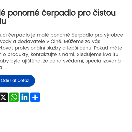
é ponorné čerpadlo pro čistou
du
ucí čerpadlo je malé ponorné čerpadlo pro výrobce
 vody a dodavatele v Číně. Můžeme za vás
tovat profesionální služby a lepší cenu. Pokud máte
 o produkty, kontaktujte s námi. Sledujeme kvalitu
 aby byla ujištěna, že cena svědomí, specializovaná
a.
Odeslat dotaz
Facebook
X
WhatsApp
LinkedIn
Share