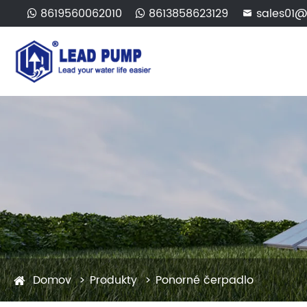
8619560062010
8613858623129
sales01@

Domov
Produkty
Ponorné čerpadlo