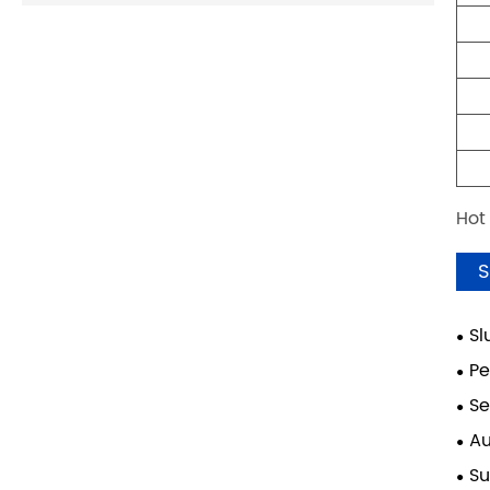
Hot
S
Sl
Pe
Se
Au
sam
Su