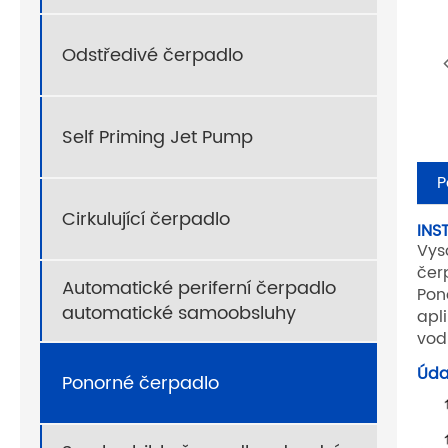
Odstředivé čerpadlo
Self Priming Jet Pump
P
Cirkulující čerpadlo
INS
Vys
čer
Automatické periferní čerpadlo
Pon
automatické samoobsluhy
apl
vod
Úda
Ponorné čerpadlo