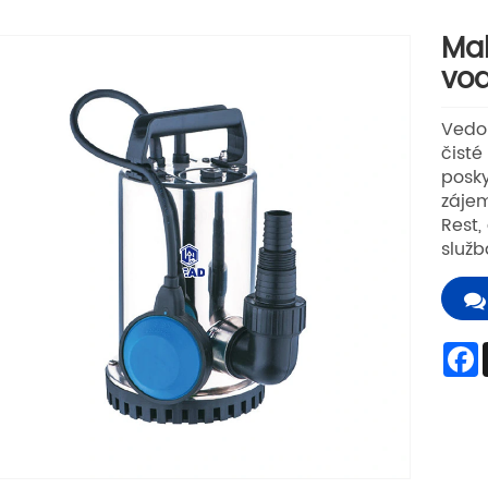
Mal
vo
Vedo
čisté
posky
zájem
Rest,
služb