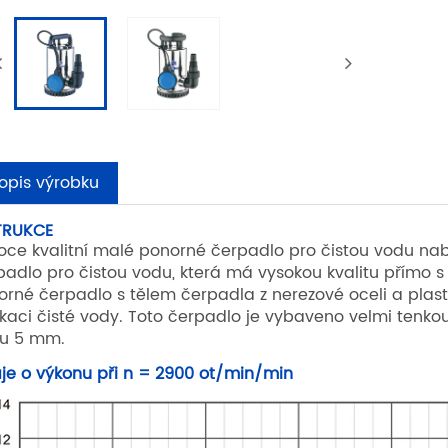
opis výrobku
TRUKCE
oce kvalitní malé ponorné čerpadlo pro čistou vodu nab
padlo pro čistou vodu, která má vysokou kvalitu přímo s
orné čerpadlo s tělem čerpadla z nerezové oceli a pl
ikaci čisté vody. Toto čerpadlo je vybaveno velmi tenko
u 5 mm.
je o výkonu při n = 2900 ot/min/min