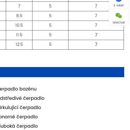
7
5
7
E-Mail
8.5
5
7
Wechat
10.5
5
7
7
11.5
5
7
12.5
5
u
erpadlo bazénu
dstředivé čerpadlo
irkulující čerpadlo
onorné čerpadlo
luboká čerpadlo