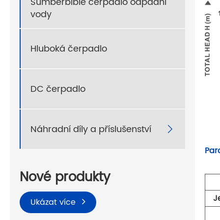
Sumberbible čerpadlo odpadní
vody
Hluboká čerpadlo
DC čerpadlo
Náhradní díly a příslušenství

Par
Nové produkty
J
Ukázat více