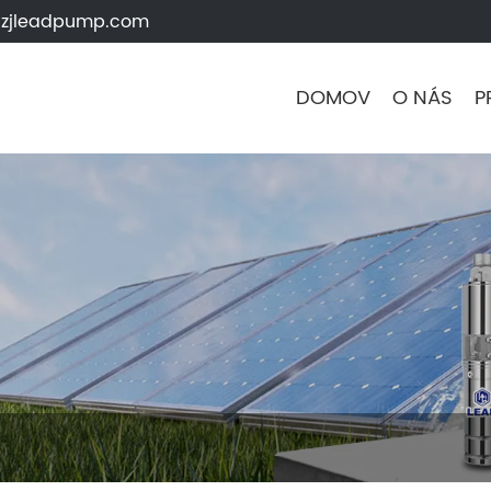
zjleadpump.com
DOMOV
O NÁS
P