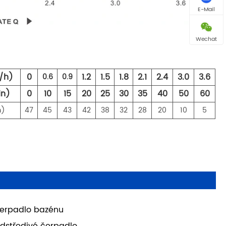
E-Mail
Wechat
/h)
0
1.2
1.5
1.8
2.1
2.4
3.0
3.6
0.6
0.9
in)
0
10
15
20
25
30
35
40
50
60
m)
47
45
43
42
38
32
28
20
10
5
erpadlo bazénu