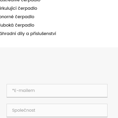
dstředivé čerpadlo
irkulující čerpadlo
onorné čerpadlo
luboká čerpadlo
áhradní díly a příslušenství