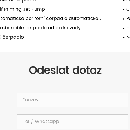
riferní čerpadlo
O
lf Priming Jet Pump
C
tomatické periferní čerpadlo automatické
P
oobsluhy
mberbible čerpadlo odpadní vody
H
 čerpadlo
N
Odeslat dotaz