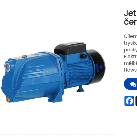
Jet
čer
Cílem
trysk
posky
Elekt
mělké
Hows