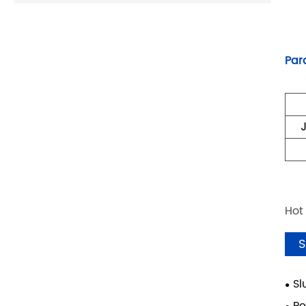
Par
Hot
S
Sl