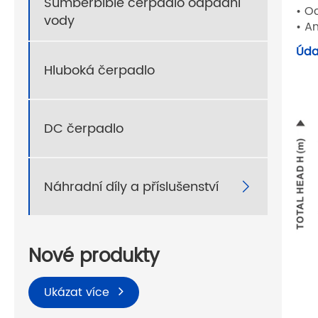
Sumberbible čerpadlo odpadní
• O
vody
• A
Úda
Hluboká čerpadlo
DC čerpadlo
Náhradní díly a příslušenství

Nové produkty
Ukázat více