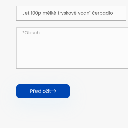
Předložit
