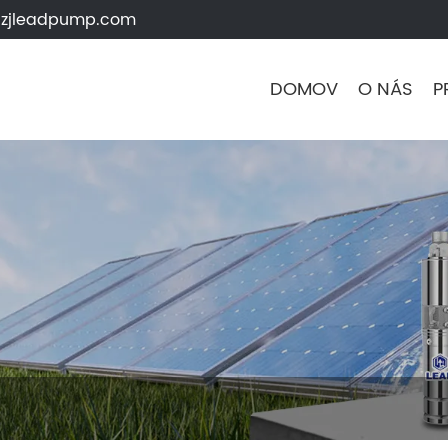
zjleadpump.com
DOMOV
O NÁS
P