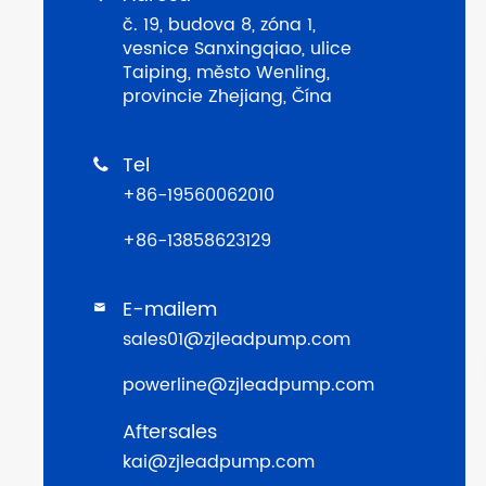
č. 19, budova 8, zóna 1,
vesnice Sanxingqiao, ulice
Taiping, město Wenling,
provincie Zhejiang, Čína
Tel

+86-19560062010
+86-13858623129
E-mailem

sales01@zjleadpump.com
powerline@zjleadpump.com
Aftersales
kai@zjleadpump.com