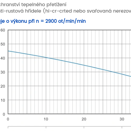
chranství tepelného přetížení
nti-rustová hřídele (hi-cr-crted nebo svařovaná nerezo
je o výkonu při n = 2900 ot/min/min