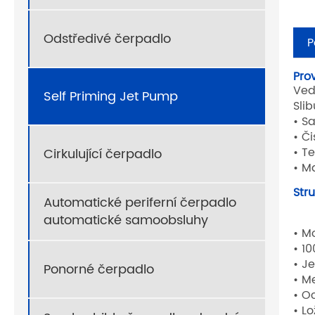
Odstředivé čerpadlo
P
Prov
Ved
Self Priming Jet Pump
Sli
• S
• Č
• T
Cirkulující čerpadlo
• M
Stru
Automatické periferní čerpadlo
automatické samoobsluhy
• M
• 1
• J
Ponorné čerpadlo
• M
• O
• L