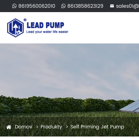
8619560062010
8613858623129
sales01@

Domov
Produkty
Self Priming Jet Pump