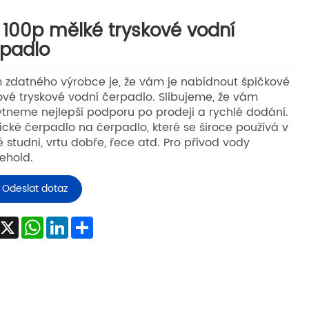
 100p mělké tryskové vodní
padlo
 zdatného výrobce je, že vám je nabídnout špičkové
ové tryskové vodní čerpadlo. Slibujeme, že vám
tneme nejlepší podporu po prodeji a rychlé dodání.
rické čerpadlo na čerpadlo, které se široce používá v
 studni, vrtu dobře, řece atd. Pro přívod vody
ehold.
Odeslat dotaz
Facebook
X
WhatsApp
LinkedIn
Share