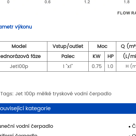
ametr výkonu
Model
Vstup/outlet
Moc
Q (m³
Jednorázová fáze
Palec
KW
HP
(L/m
Jet100p
1 "x1"
0.75
1.0
H (
 Tags: Jet 100p mělké tryskové vodní čerpadlo
ouvisející kategorie
uneční vodní čerpadlo
Č