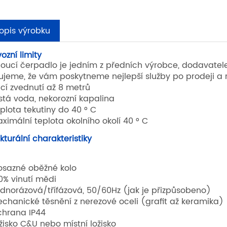
opis výrobku
ozní limity
oucí čerpadlo je jedním z předních výrobce, dodavatel
bujeme, že vám poskytneme nejlepší služby po prodeji a 
ací zvednutí až 8 metrů
istá voda, nekorozní kapalina
eplota tekutiny do 40 ° C
aximální teplota okolního okolí 40 ° C
kturální charakteristiky
osazné oběžné kolo
00% vinutí mědi
ednorázová/třífázová, 50/60Hz (jak je přizpůsobeno)
echanické těsnění z nerezové oceli (grafit až keramika)
chrana IP44
ožisko C&U nebo místní ložisko