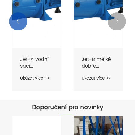


Jet-A vodní
Jet-B mělké
sací
dobře
čerpadlo pro
samoobslužné
Ukázat více >>
Ukázat více >>
dobře
povrchové
čerpadlo
Doporučení pro novinky