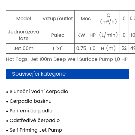
Q
Model
Vstup/outlet
Moc
0
0.
(m³/h)
Jednorázová
Palec
KW
HP
(L/min)
0
1
fáze
Jet100m
1 "x1"
0.75
1.0
H (m)
4
52
Hot Tags: Jet 100m Deep Well Surface Pump 1,0 HP
Související kategorie
Sluneční vodní čerpadlo
Čerpadlo bazénu
Periferní čerpadlo
Odstředivé čerpadlo
Self Priming Jet Pump