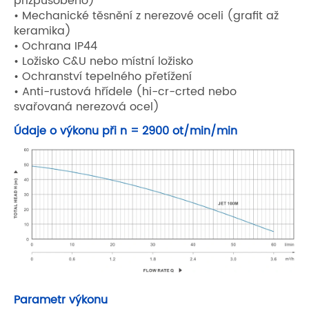
přizpůsobeno)
• Mechanické těsnění z nerezové oceli (grafit až
keramika)
• Ochrana IP44
• Ložisko C&U nebo místní ložisko
• Ochranství tepelného přetížení
• Anti-rustová hřídele (hi-cr-crted nebo
svařovaná nerezová ocel)
Údaje o výkonu při n = 2900 ot/min/min
Parametr výkonu