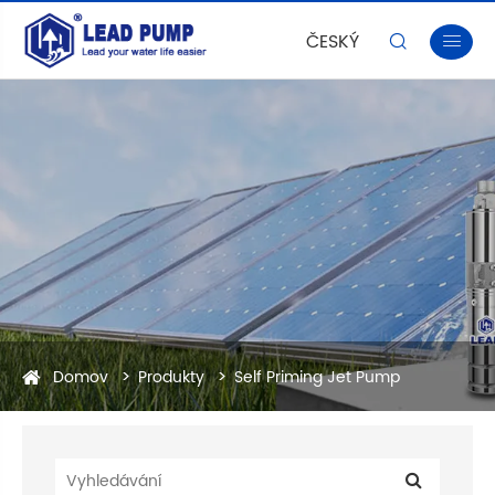
ČESKÝ


Domov
Produkty
Self Priming Jet Pump