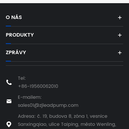
AC/DC –
dokonalé
řešení
O NÁS
zásobování
vodou mimo
síť
PRODUKTY
ZPRÁVY
Tel:

+86-19560062010
E-mailem:

sales01@zjleadpump.com
Adresa: č. 19, budova 8, zóna 1, vesnice
Sanxingqiao, ulice Taiping, město Wenling,
