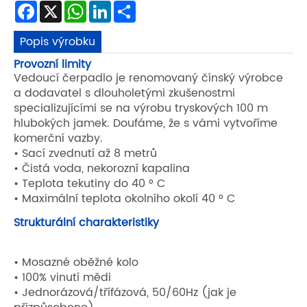
Facebook
X
WhatsApp
LinkedIn
Share
Popis výrobku
Provozní limity
Vedoucí čerpadlo je renomovaný čínský výrobce
a dodavatel s dlouholetými zkušenostmi
specializujícími se na výrobu tryskových 100 m
hlubokých jamek. Doufáme, že s vámi vytvoříme
komerční vazby.
• Sací zvednutí až 8 metrů
• Čistá voda, nekorozní kapalina
• Teplota tekutiny do 40 ° C
• Maximální teplota okolního okolí 40 ° C
Strukturální charakteristiky
• Mosazné oběžné kolo
• 100% vinutí mědi
• Jednorázová/třífázová, 50/60Hz (jak je