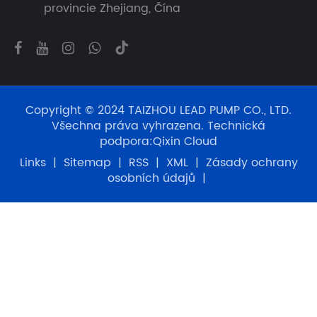
provincie Zhejiang, Čína
Copyright © 2024 TAIZHOU LEAD PUMP CO., LTD.
Všechna práva vyhrazena. Technická
podpora:
Qixin Cloud
Links
|
Sitemap
|
RSS
|
XML
|
Zásady ochrany
osobních údajů
|