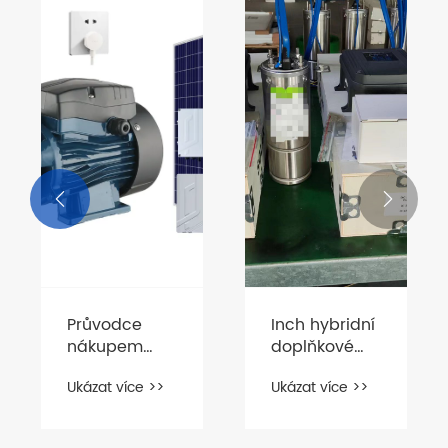


Průvodce
Inch hybridní
nákupem
doplňkové
solárního
sluneční
Ukázat více >>
Ukázat více >>
samonasávacího
čerpadlo
tryskového
čerpadla