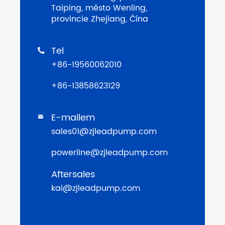
Taiping, město Wenling,
provincie Zhejiang, Čína
Tel

+86-19560062010
+86-13858623129
E-mailem

sales01@zjleadpump.com
powerline@zjleadpump.com
Aftersales
kai@zjleadpump.com