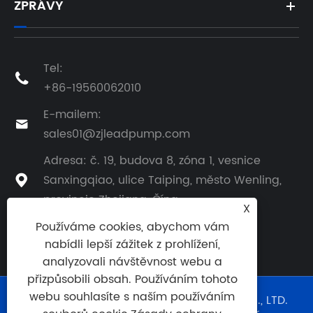
ZPRÁVY
Tel:

+86-19560062010
E-mailem:

sales01@zjleadpump.com
Adresa: č. 19, budova 8, zóna 1, vesnice
Sanxingqiao, ulice Taiping, město Wenling,

provincie Zhejiang, Čína
X
Používáme cookies, abychom vám
nabídli lepší zážitek z prohlížení,
analyzovali návštěvnost webu a
přizpůsobili obsah. Používáním tohoto
webu souhlasíte s naším používáním
Copyright © 2024 TAIZHOU LEAD PUMP CO., LTD.