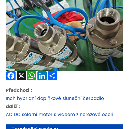
Facebook
X
WhatsApp
LinkedIn
Share
Předchozí :
Inch hybridní doplňkové sluneční čerpadlo
další :
AC DC solární motor s videem z nerezové oceli