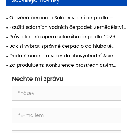
Související novinky
Olověná čerpadla Solární vodní čerpadla –
Průvodce prodejcem
Použití solárních vodních čerpadel: Zemědělství,
chov dobytka a domácí použití
Průvodce nákupem solárního čerpadla 2026
Jak si vybrat správné čerpadlo do hluboké
studny pro vaši farmu?
Dodání naděje a vody do jihovýchodní Asie
Za produktem: Konkurence prostřednictvím
vynikajících služeb ve světě řízeném cenou
Nechte mi zprávu