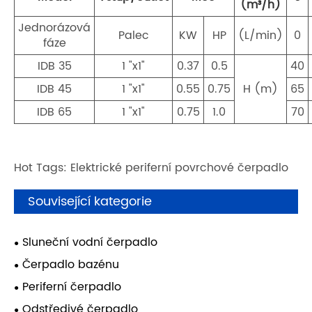
(m³/h)
Jednorázová
Palec
KW
HP
(L/min)
0
fáze
IDB 35
1 "x1"
0.37
0.5
40
IDB 45
1 "x1"
0.55
0.75
H (m)
65
IDB 65
1 "x1"
0.75
1.0
70
Hot Tags: Elektrické periferní povrchové čerpadlo
Související kategorie
Sluneční vodní čerpadlo
Čerpadlo bazénu
Periferní čerpadlo
Odstředivé čerpadlo