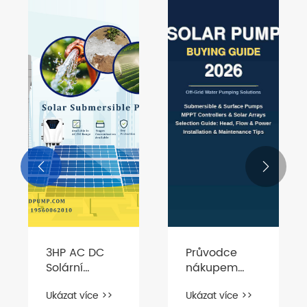


3HP AC DC
Průvodce
Solární
nákupem
ponorné
solárního
Ukázat více >>
Ukázat více >>
čerpadlo
čerpadla