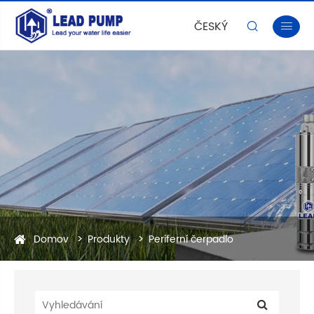
ČESKÝ


Domov
Produkty
Periferní čerpadlo