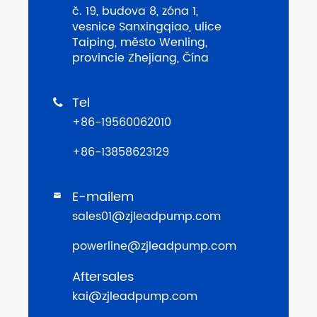
č. 19, budova 8, zóna 1,
vesnice Sanxingqiao, ulice
Taiping, město Wenling,
provincie Zhejiang, Čína
Tel

+86-19560062010
+86-13858623129
E-mailem

sales01@zjleadpump.com
powerline@zjleadpump.com
Aftersales
kai@zjleadpump.com