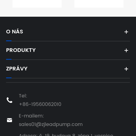
bylo úspěšně
2026
provozováno
ve Vietnamu
O NÁS
PRODUKTY
ZPRÁVY
Tel:

+86-19560062010
E-mailem:

sales01@zjleadpump.com