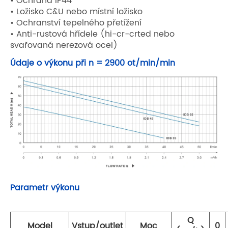
• Ochrana IP44
• Ložisko C&U nebo místní ložisko
• Ochranství tepelného přetížení
• Anti-rustová hřídele (hi-cr-crted nebo
svařovaná nerezová ocel)
Údaje o výkonu při n = 2900 ot/min/min
Parametr výkonu
Q
Model
Vstup/outlet
Moc
0