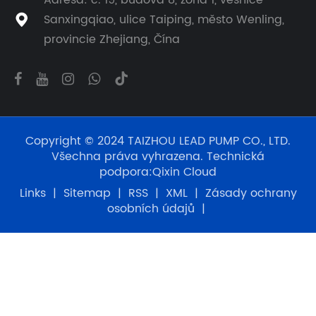
Adresa: č. 19, budova 8, zóna 1, vesnice
Sanxingqiao, ulice Taiping, město Wenling,

provincie Zhejiang, Čína
Copyright © 2024 TAIZHOU LEAD PUMP CO., LTD.
Všechna práva vyhrazena. Technická
podpora:
Qixin Cloud
Links
|
Sitemap
|
RSS
|
XML
|
Zásady ochrany
osobních údajů
|