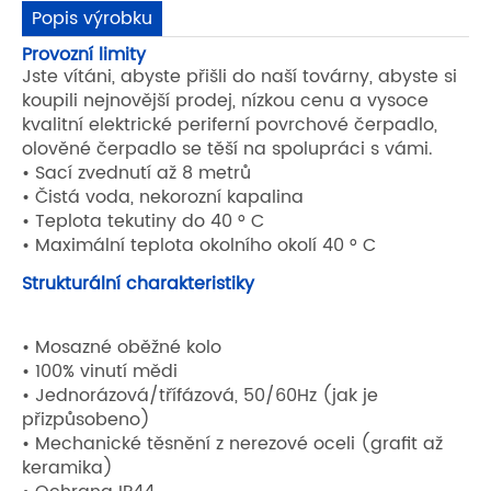
Popis výrobku
Provozní limity
Jste vítáni, abyste přišli do naší továrny, abyste si
koupili nejnovější prodej, nízkou cenu a vysoce
kvalitní elektrické periferní povrchové čerpadlo,
olověné čerpadlo se těší na spolupráci s vámi.
• Sací zvednutí až 8 metrů
• Čistá voda, nekorozní kapalina
• Teplota tekutiny do 40 ° C
• Maximální teplota okolního okolí 40 ° C
Strukturální charakteristiky
• Mosazné oběžné kolo
• 100% vinutí mědi
• Jednorázová/třífázová, 50/60Hz (jak je
přizpůsobeno)
• Mechanické těsnění z nerezové oceli (grafit až
keramika)