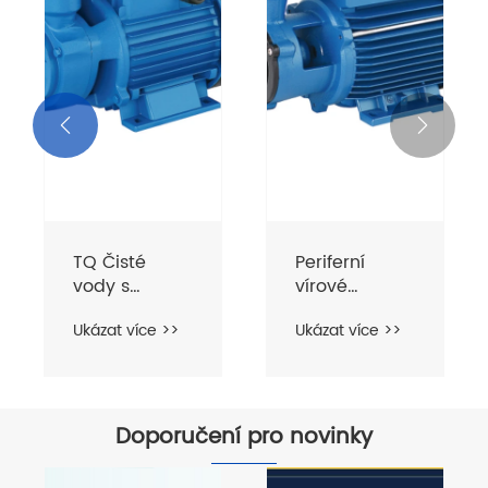


TQ Čisté
Periferní
vody s
vírové
periferní
čerpadlo pro
Ukázat více >>
Ukázat více >>
mosaznou
čistou vodu
oběžnou
vodou
Doporučení pro novinky